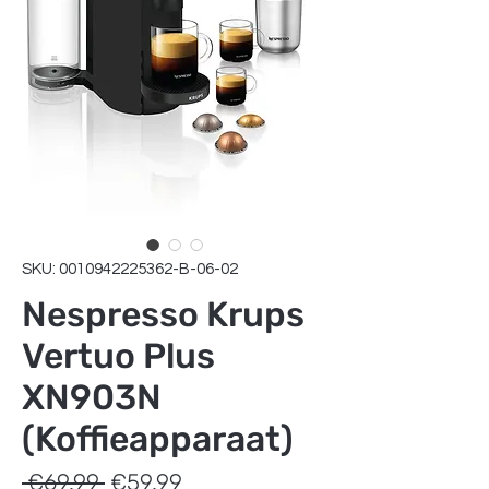
SKU: 0010942225362-B-06-02
Nespresso Krups
Vertuo Plus
XN903N
(Koffieapparaat)
Regular
Sale
 €69.99 
€59.99