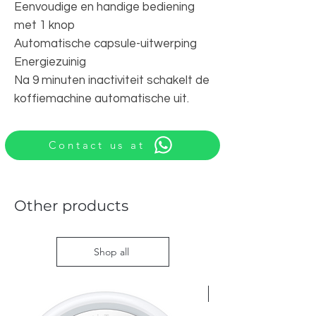
Eenvoudige en handige bediening
met 1 knop
Automatische capsule-uitwerping
Energiezuinig
Na 9 minuten inactiviteit schakelt de
koffiemachine automatische uit.
Contact us at
Other products
Shop all
Nieuw met doos