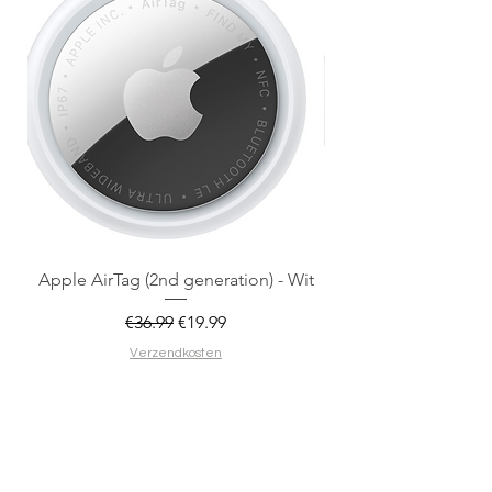
Apple AirTag (2nd generation) - Wit
Regular Price
Sale Price
€36.99
€19.99
Verzendkosten
Add to Cart