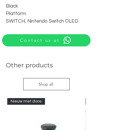
Black
Platform
SWITCH, Nintendo Switch OLED
Contact us at
Other products
Shop all
Nieuw met doos
Nieuw met doos