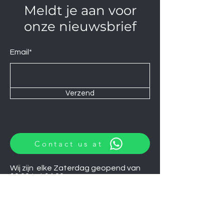
Meldt je aan voor
onze nieuwsbrief
Email*
Verzend
Contact us at
Wij zijn elke Zaterdag geopend van
10:00 tot 14:00.
U kunt natuurlijk ook op afspraak op
andere momenten langskomen.
Let op
06-06-2026
zijn wij gesloten.