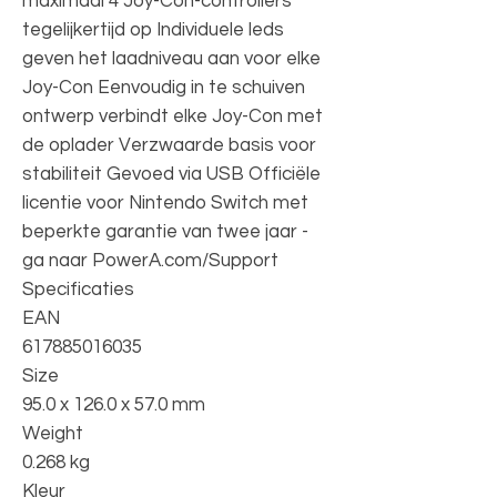
maximaal 4 Joy-Con-controllers
tegelijkertijd op Individuele leds
geven het laadniveau aan voor elke
Joy-Con Eenvoudig in te schuiven
ontwerp verbindt elke Joy-Con met
de oplader Verzwaarde basis voor
stabiliteit Gevoed via USB Officiële
licentie voor Nintendo Switch met
beperkte garantie van twee jaar -
ga naar PowerA.com/Support
Specificaties
EAN
617885016035
Size
95.0 x 126.0 x 57.0 mm
Weight
0.268 kg
Kleur