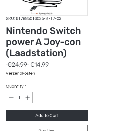
SKU: 617885016035-B-17-03
Nintendo Switch
power A Joy-con
(Laadstation)
Regular
Sale
 €24.99 
€14.99
Price
Price
Verzendkosten
Quantity
*
Add to Cart