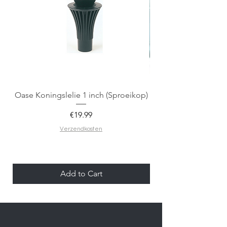
Oase Koningslelie 1 inch (Sproeikop)
Spigen EZ Fit GLAS.
Price
€19.99
Verzendkosten
Add to Cart