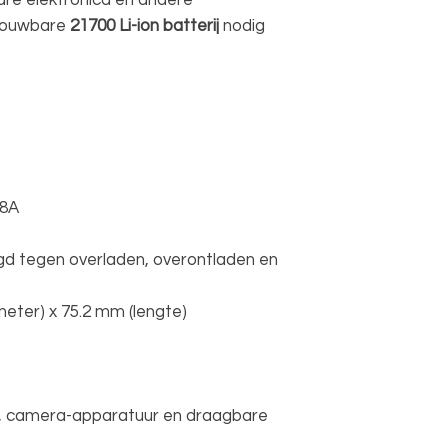
re elektronica en andere
rouwbare
21700 Li-ion batterij
nodig
 8A
gd tegen overladen, overontladen en
eter) x 75.2 mm (lengte)
, camera-apparatuur en draagbare