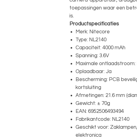
camera-apparatuur, draagba
toepassingen waar een bet
is.
Productspecificaties
Merk: Nitecore
Type: NL2140
Capaciteit: 4000 mAh
Spanning: 3.6V
Maximale ontlaadstroom:
Oplaadbaar: Ja
Bescherming: PCB beveili
kortsluiting
Afmetingen: 21.6 mm (diam
Gewicht: ± 70g
EAN: 6952506493494
Fabrikantcode: NL2140
Geschikt voor: Zaklampen
elektronica