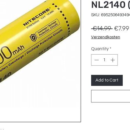
NL2140 (
SKU: 695250649349
Regula
 €14.99 
€7.99
Price
Verzendkosten
Quantity
*
Add to Cart