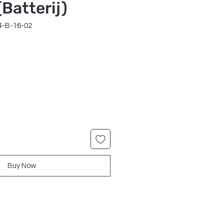
Batterij)
4-B-16-02
r
Sale
Price
Buy Now