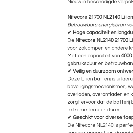
Nieuw in beschadigde verpak
Nitecore 21700 NL2140 Li-io
Betrouwbare energiebron vo
✔ Hoge capaciteit en langdu
De
Nitecore NL2140 21700 Li-
voor zaklampen en andere kr
Met een capaciteit van
4000
gebruiksduur en betrouwbare
✔ Veilig en duurzaam ontwe
Deze Li-ion batterij is uitg
beveiligingsmechanismen, w
overladen, overontladen en ko
zorgt ervoor dat de batterij
extreme temperaturen.
✔ Geschikt voor diverse toe
De Nitecore NL2140 is perfe