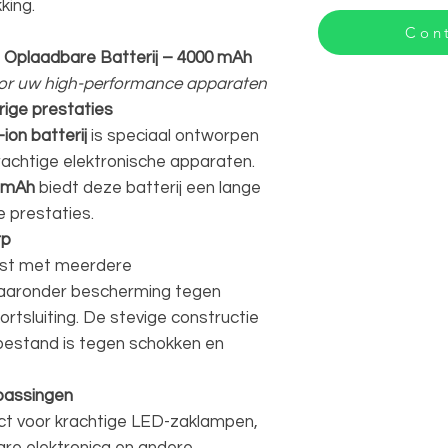
king.
Cont
n Oplaadbare Batterij – 4000 mAh
or uw high-performance apparaten
rige prestaties
ion batterij
is speciaal ontworpen
achtige elektronische apparaten.
 mAh
biedt deze batterij een lange
 prestaties.
rp
erust met meerdere
aaronder bescherming tegen
rtsluiting. De stevige constructie
 bestand is tegen schokken en
passingen
ct voor krachtige LED-zaklampen,