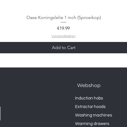
Oase Koningslelie 1 inch (Sproeikop)
Price
€19.99
Verzendkosten
Add to Cart
Webshop
Induction hobs
Extractor hoods
Washing machines
Warming drawers