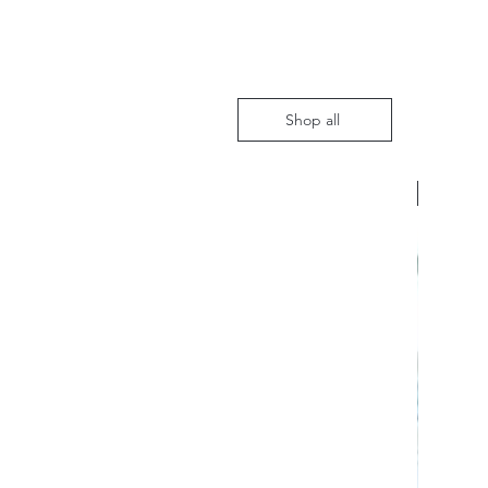
Shop all
Nieuw m