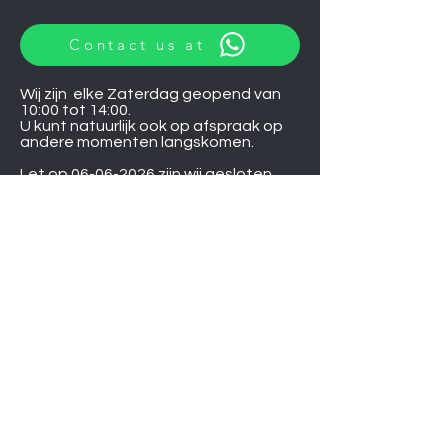
Contact us at
Wij zijn elke Zaterdag geopend van
10:00 tot 14:00.
U kunt natuurlijk ook op afspraak op
andere momenten langskomen.
Let op
06-06-2026
zijn wij gesloten.
Induction hobs
Extractor hoods
Washing machines
Warming drawers
TVs
Air conditioners
Gourmet sets
Microwaves
DVD players