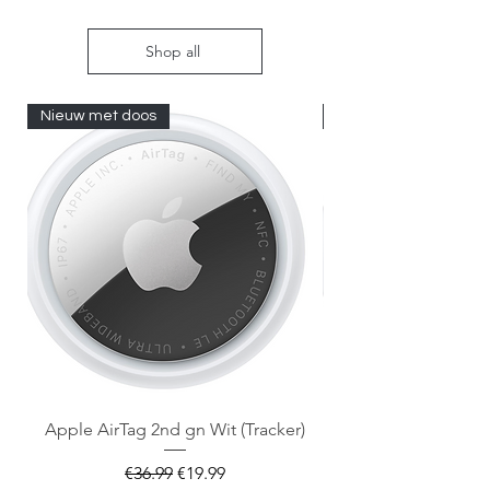
Shop all
Nieuw met doos
Nieuw met doos
Apple AirTag 2nd gn Wit (Tracker)
Apple AirTag 2nd gen
Regular Price
Sale Price
€36.99
€19.99