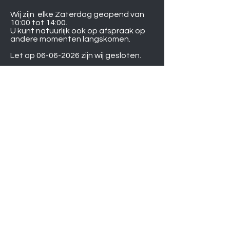
Wij zijn elke Zaterdag geopend van
10:00 tot 14:00.
U kunt natuurlijk ook op afspraak op
andere momenten langskomen.
Let op
06-06-2026
zijn wij gesloten.
Induction hobs
Extractor hoods
Washing machines
Warming drawers
TVs
Air conditioners
Gourmet sets
Microwaves
DVD players
Humidifiers
Printers