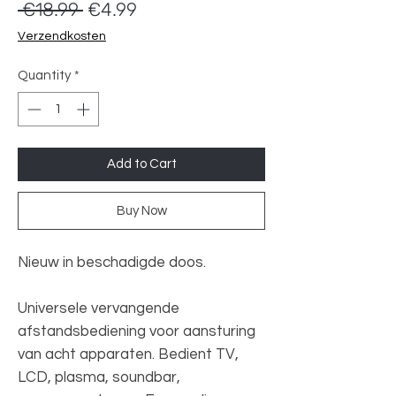
Regular
Sale
 €18.99 
€4.99
Price
Price
Verzendkosten
Quantity
*
Add to Cart
Buy Now
Nieuw in beschadigde doos.
Universele vervangende
afstandsbediening voor aansturing
van acht apparaten. Bedient TV,
LCD, plasma, soundbar,