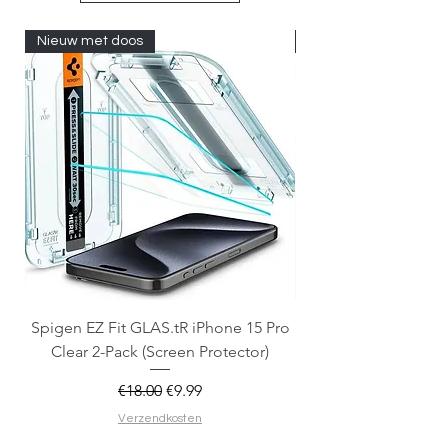
Nieuw met doos
Nieuw met doos
Spigen EZ Fit GLAS.tR iPhone 15 Pro
OtterBox React Mag
Clear 2-Pack (Screen Protector)
Regular Price
Sale Price
€18.00
€9.99
Verzendkosten