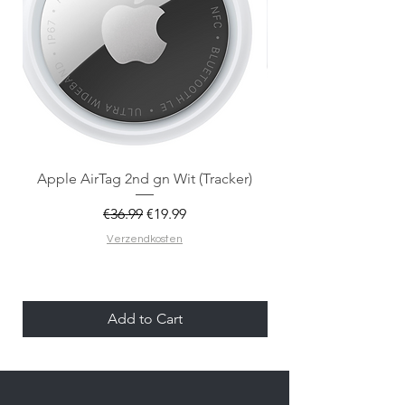
Apple AirTag 2nd gn Wit (Tracker)
Apple AirTag 2nd gen
Regular Price
Sale Price
€36.99
€19.99
Verzendkosten
Add to Cart