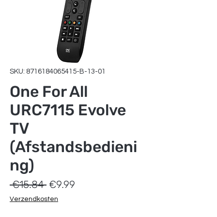
SKU: 8716184065415-B-13-01
One For All
URC7115 Evolve
TV
(Afstandsbedieni
ng)
Regular
Sale
 €15.84 
€9.99
Price
Price
Verzendkosten