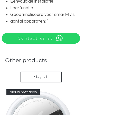
Eenvoudige installatie
Leerfunctie
Geoptimaliseerd voor smart-tv's
aantal apparaten: 1
Contact us at
Other products
Shop all
Nieuw met doos
Nieuw met doos