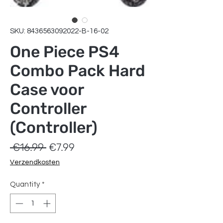
SKU: 8436563092022-B-16-02
One Piece PS4
Combo Pack Hard
Case voor
Controller
(Controller)
Regular
Sale
 €16.99 
€7.99
Price
Price
Verzendkosten
Quantity
*