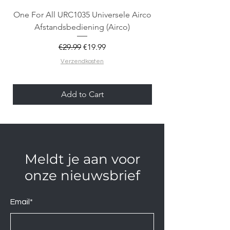
One For All URC1035 Universele Airco
Spigen Optik Pro X
Afstandsbediening (Airco)
camerabescherming
Regular Price
Sale Price
€29.99
€19.99
Verzendkosten
Add to Cart
Meldt je aan voor
onze nieuwsbrief
Email*