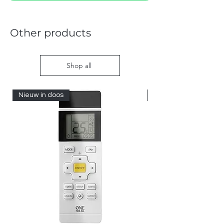
Other products
Shop all
Nieuw in doos
Nieuw in doos