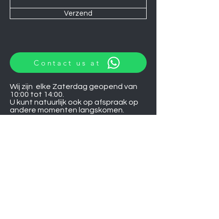
Verzend
Contact us at
Wij zijn elke Zaterdag geopend van
10:00 tot 14:00.
U kunt natuurlijk ook op afspraak op
andere momenten langskomen.
Let op
06-06-2026
zijn wij gesloten.
Induction hobs
Extractor hoods
Washing machines
Warming drawers
TVs
Air conditioners