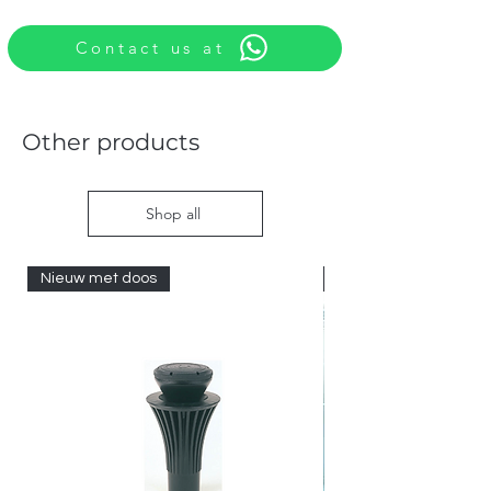
Contact us at
Other products
Shop all
Nieuw met doos
Nieuw met doos