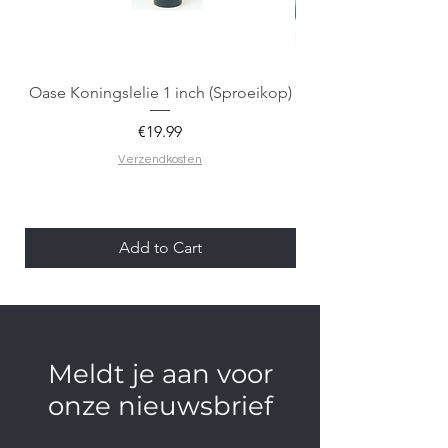
Oase Koningslelie 1 inch (Sproeikop)
Spigen EZ Fit GLAS.
Price
€19.99
Verzendkosten
Add to Cart
Meldt je aan voor
onze nieuwsbrief