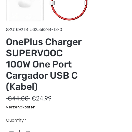
SKU: 6921815625582-B-13-01
OnePlus Charger
SUPERVOOC
100W One Port
Cargador USB C
(Kabel)
Regular
Sale
 €44.00 
€24.99
Price
Price
Verzendkosten
Quantity
*