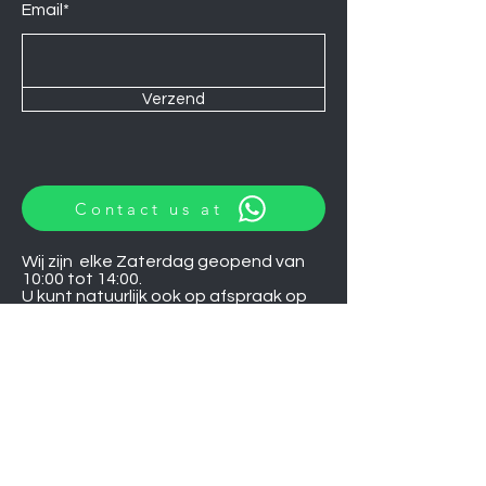
Email*
Verzend
Contact us at
Wij zijn elke Zaterdag geopend van
10:00 tot 14:00.
U kunt natuurlijk ook op afspraak op
andere momenten langskomen.
Let op
06-06-2026
zijn wij gesloten.
Induction hobs
Extractor hoods
Washing machines
Warming drawers