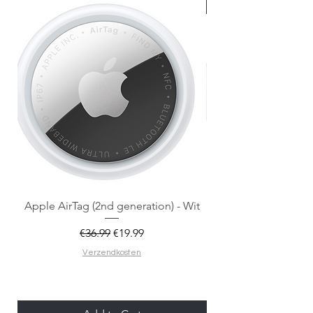
Nieuw met doos
Apple AirTag (2nd generation) - Wit
Regular Price
Sale Price
€36.99
€19.99
Verzendkosten