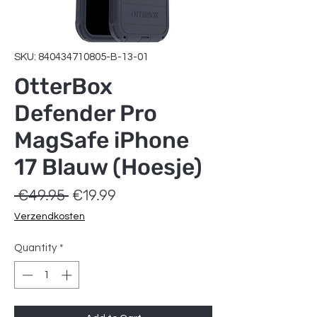
SKU: 840434710805-B-13-01
OtterBox
Defender Pro
MagSafe iPhone
17 Blauw (Hoesje)
Regular
Sale
 €49.95 
€19.99
Price
Price
Verzendkosten
Quantity
*