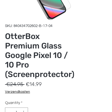
SKU: 840434702602-B-17-04
OtterBox
Premium Glass
Google Pixel 10 /
10 Pro
(Screenprotector)
Regular
Sale
 €24.95 
€14.99
Price
Price
Verzendkosten
Quantity
*