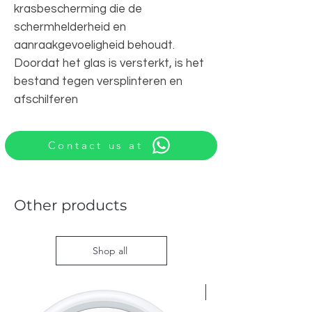
krasbescherming die de
schermhelderheid en
aanraakgevoeligheid behoudt.
Doordat het glas is versterkt, is het
bestand tegen versplinteren en
afschilferen
Contact us at
Other products
Shop all
Nieuw met doos