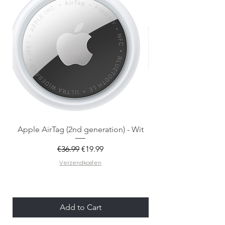
Apple AirTag (2nd generation) - Wit
Regular Price
Sale Price
€36.99
€19.99
Verzendkosten
Add to Cart