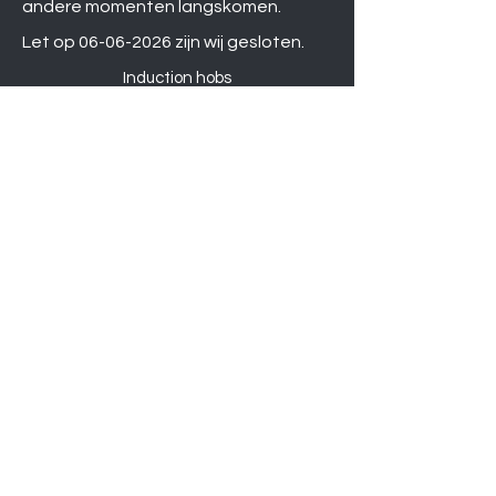
andere momenten langskomen.
Let op
06-06-2026
zijn wij gesloten.
Induction hobs
Extractor hoods
Washing machines
Warming drawers
TVs
Air conditioners
Gourmet sets
Microwaves
DVD players
Humidifiers
Printers
Shower sets
Gas hobs