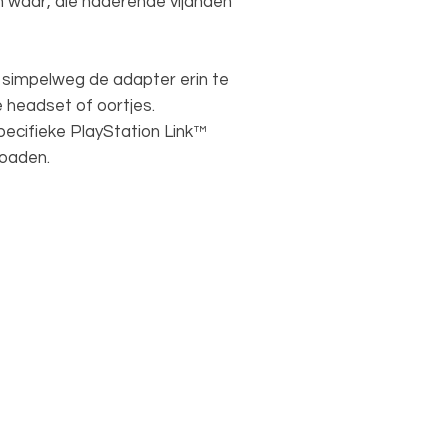
n waar, die naderende vijanden
simpelweg de adapter erin te
 headset of oortjes.
specifieke PlayStation Link™
loaden.