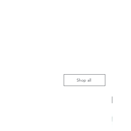
Shop all
Nieuw m