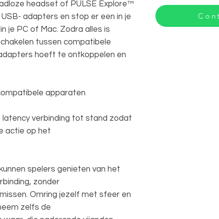
aadloze headset of PULSE Explore™
Cont
USB- adapters en stop er een in je
 je PC of Mac. Zodra alles is
 schakelen tussen compatibele
adapters hoeft te ontkoppelen en
 compatibele apparaten
e latency verbinding tot stand zodat
e actie op het
 kunnen spelers genieten van het
binding, zonder
 missen. Omring jezelf met sfeer en
 neem zelfs de