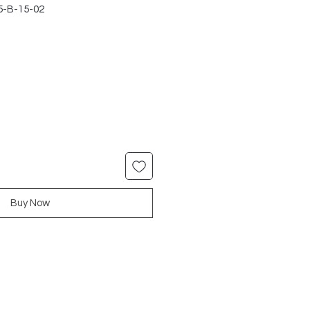
5-B-15-02
r
Sale
Price
Buy Now