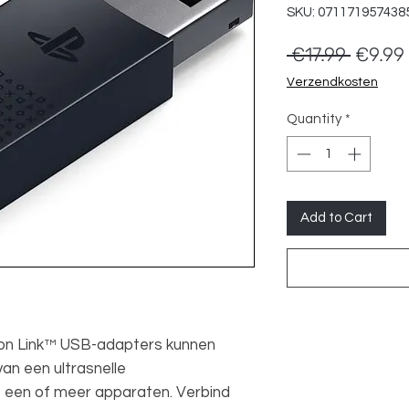
SKU: 071171957438
Regula
 €17.99 
€9.99
Price
Verzendkosten
Quantity
*
Add to Cart
ion Link™ USB-adapters kunnen
an een ultrasnelle
t een of meer apparaten. Verbind