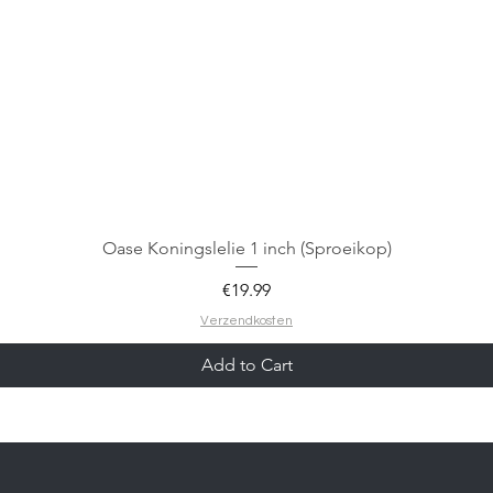
Oase Koningslelie 1 inch (Sproeikop)
Price
€19.99
Verzendkosten
Add to Cart