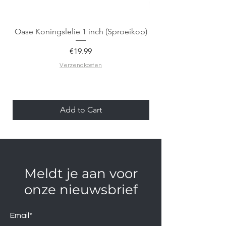
Oase Koningslelie 1 inch (Sproeikop)
Spigen EZ Fit GLAS.
Price
€19.99
Verzendkosten
Add to Cart
Meldt je aan voor
onze nieuwsbrief
Email*