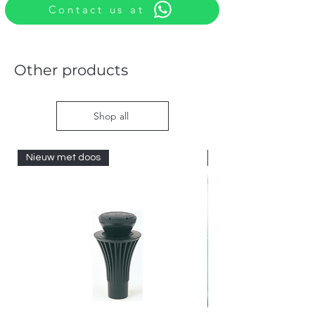
Contact us at
Other products
Shop all
Nieuw met doos
Nieuw met doos