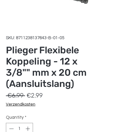
SKU: 8711238137643-B-01-05
Plieger Flexibele
Koppeling - 12 x
3/8"" mm x 20 cm
(Aansluitslang)
Regular
Sale
 €6.99 
€2.99
Price
Price
Verzendkosten
Quantity
*