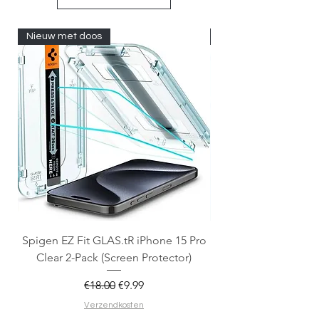
Nieuw met doos
Nieuw met doos
Spigen EZ Fit GLAS.tR iPhone 15 Pro
OtterBox React Mag
Clear 2-Pack (Screen Protector)
Regular Price
Sale Price
€18.00
€9.99
Verzendkosten