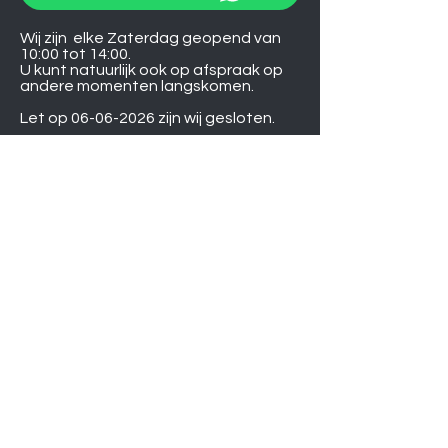
Wij zijn elke Zaterdag geopend van
10:00 tot 14:00.
U kunt natuurlijk ook op afspraak op
andere momenten langskomen.
Let op
06-06-2026
zijn wij gesloten.
Induction hobs
Extractor hoods
Washing machines
Warming drawers
TVs
Air conditioners
Gourmet sets
Microwaves
DVD players
Humidifiers