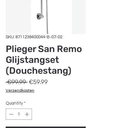
SKU: 8711238400044-B-07-02
Plieger San Remo
Glijstangset
(Douchestang)
Regular
Sale
 €99.99 
€59.99
Price
Price
Verzendkosten
Quantity
*