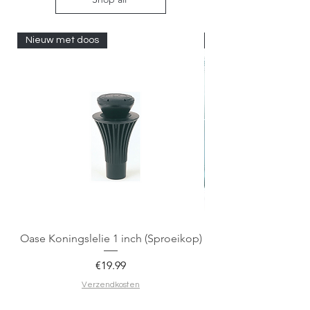
Nieuw met doos
Nieuw met doos
Oase Koningslelie 1 inch (Sproeikop)
Spigen EZ Fit GLAS.
Price
€19.99
Verzendkosten