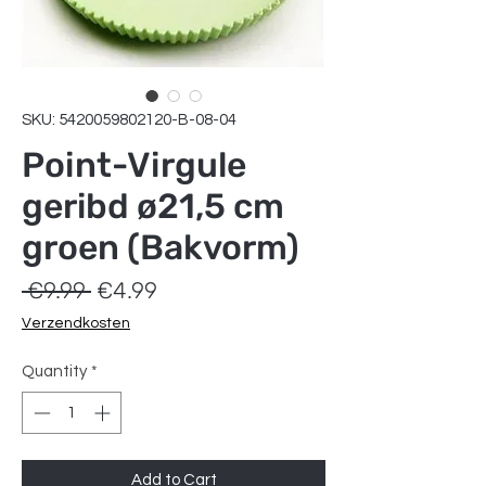
SKU: 5420059802120-B-08-04
Point-Virgule
geribd ø21,5 cm
groen (Bakvorm)
Regular
Sale
 €9.99 
€4.99
Price
Price
Verzendkosten
Quantity
*
Add to Cart