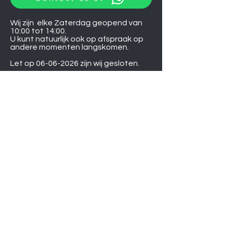
Wij zijn elke Zaterdag geopend van
10:00 tot 14:00.
U kunt natuurlijk ook op afspraak op
andere momenten langskomen.
Let op
06-06-2026
zijn wij gesloten.
Induction hobs
Extractor hoods
Washing machines
Warming drawers
TVs
Air conditioners
Gourmet sets
Microwaves
DVD players
Humidifiers