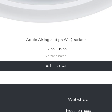
Apple AirTag 2nd gn Wit (Tracker)
Regular Price
Sale Price
€36.99
€19.99
Verzendkosten
Add to Cart
Webshop
Induction hobs