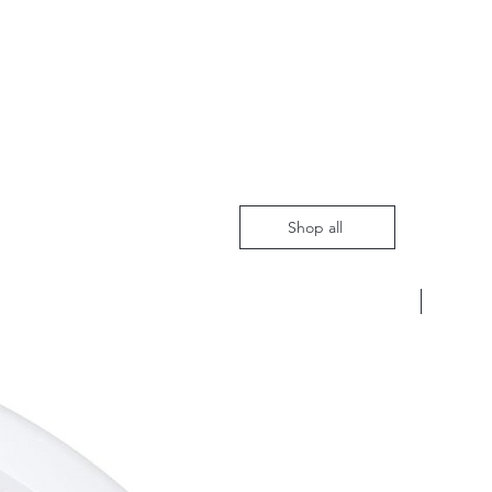
Shop all
Nieuw m