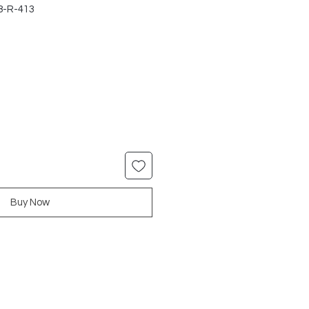
8-R-413
r
Sale
Price
Buy Now