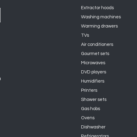
Extractor hoods
Washing machines
Warming drawers
TVs
Air conditioners
Gourmet sets
Microwaves
DVD players
n
Humidifiers
Printers
Shower sets
Gas hobs
Ovens
Dishwasher
Refrigerators