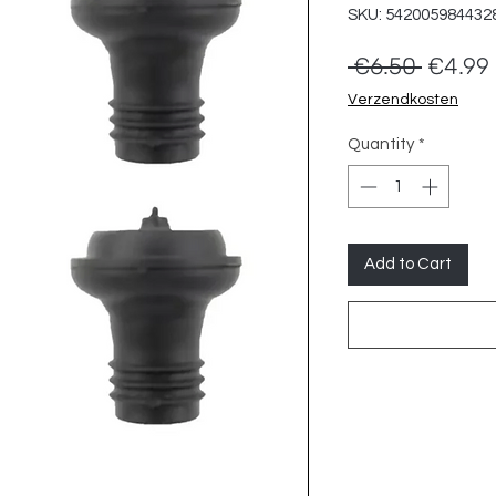
SKU: 542005984432
Regula
 €6.50 
€4.99
Price
Verzendkosten
Quantity
*
Add to Cart