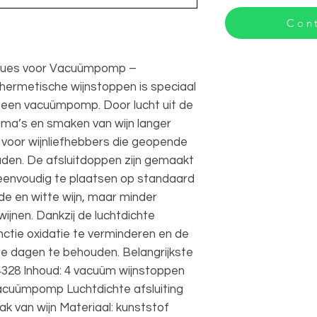
Cont
ques voor Vacuümpomp –
hermetische wijnstoppen is speciaal
 een vacuümpomp. Door lucht uit de
roma’s en smaken van wijn langer
 voor wijnliefhebbers die geopende
ouden. De afsluitdoppen zijn gemaakt
eenvoudig te plaatsen op standaard
ode en witte wijn, maar minder
jnen. Dankzij de luchtdichte
nctie oxidatie te verminderen en de
re dagen te behouden. Belangrijkste
328 Inhoud: 4 vacuüm wijnstoppen
acuümpomp Luchtdichte afsluiting
k van wijn Materiaal: kunststof