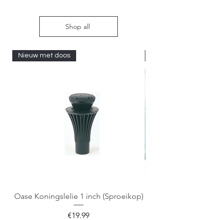
Shop all
Nieuw met doos
Nieuw met doos
Oase Koningslelie 1 inch (Sproeikop)
Spigen EZ Fit GLAS.
Price
€19.99