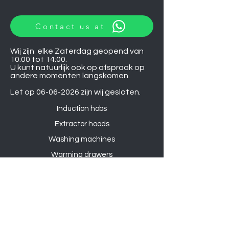
Contact us at
Wij zijn elke Zaterdag geopend van
10:00 tot 14:00.
U kunt natuurlijk ook op afspraak op
andere momenten langskomen.
Let op
06-06-2026
zijn wij gesloten.
Induction hobs
Extractor hoods
Washing machines
Warming drawers
TVs
Air conditioners
Gourmet sets
Microwaves