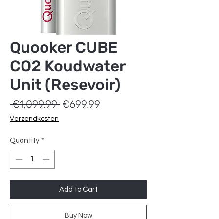
Quooker CUBE
CO2 Koudwater
Unit (Resevoir)
Regular
Sale
 €1,099.99 
€699.99
Price
Price
Verzendkosten
Quantity
*
Add to Cart
Buy Now