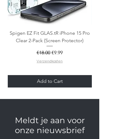
Spigen EZ Fit GLAS.tR iPhone 15 Pro
OtterBox React Mag
Clear 2-Pack (Screen Protector)
Regular Price
Sale Price
€18.00
€9.99
Verzendkosten
Add to Cart
Meldt je aan voor
onze nieuwsbrief