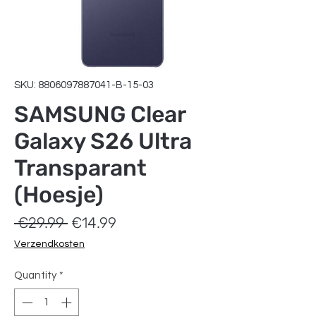
SKU: 8806097887041-B-15-03
SAMSUNG Clear
Galaxy S26 Ultra
Transparant
(Hoesje)
Regular
Sale
 €29.99 
€14.99
Price
Price
Verzendkosten
Quantity
*