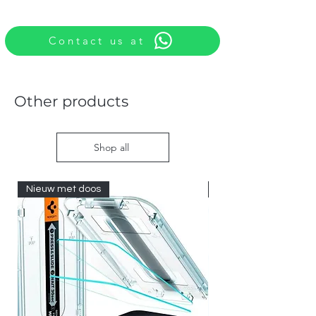
Contact us at
Other products
Shop all
Nieuw met doos
Nieuw met doos