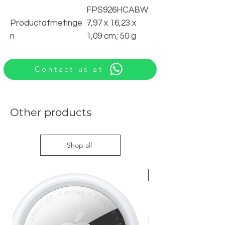
FPS926HCABW
Productafmetinge
‎7,97 x 16,23 x
n
1,09 cm; 50 g
Contact us at
Other products
Shop all
Nieuw met doos