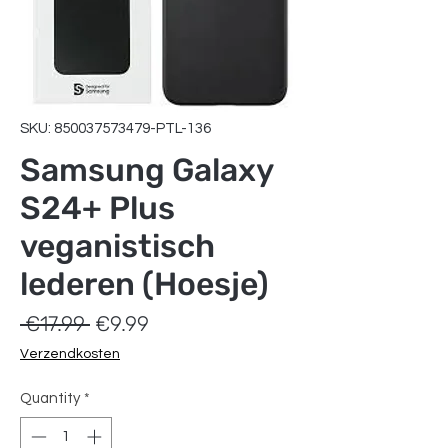
SKU: 850037573479-PTL-136
Samsung Galaxy
S24+ Plus
veganistisch
lederen (Hoesje)
Regular
Sale
 €17.99 
€9.99
Price
Price
Verzendkosten
Quantity
*