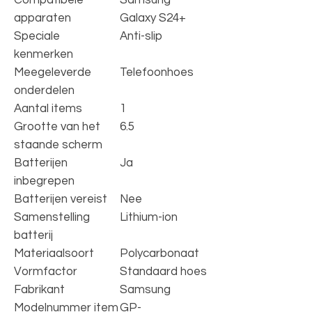
apparaten
Galaxy S24+
Speciale
‎Anti-slip
kenmerken
Meegeleverde
‎Telefoonhoes
onderdelen
Aantal items
‎1
Grootte van het
‎6.5
staande scherm
Batterijen
‎Ja
inbegrepen
Batterijen vereist
‎Nee
Samenstelling
‎Lithium-ion
batterij
Materiaalsoort
‎Polycarbonaat
Vormfactor
‎Standaard hoes
Fabrikant
‎Samsung
Modelnummer item
‎GP-