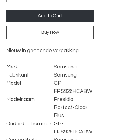
Add to Cart
Buy Now
Nieuw in geopende verpakking.
Merk
‎Samsung
Fabrikant
‎Samsung
Model
‎GP-
FPS926HCABW
Modelnaam
‎Presidio
Perfect-Clear
Plus
Onderdeelnummer
‎GP-
FPS926HCABW
Compatibele
‎Samsung