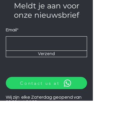
Meldt je aan voor
onze nieuwsbrief
Email*
Verzend
Contact us at
Wij zijn elke Zaterdag geopend van
10:00 tot 14:00.
U kunt natuurlijk ook op afspraak op
andere momenten langskomen.
Let op
06-06-2026
zijn wij gesloten.
Induction hobs