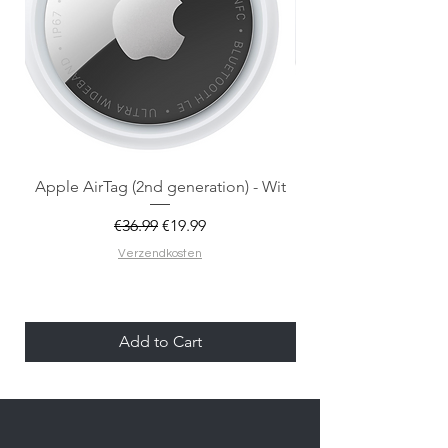
Apple AirTag (2nd generation) - Wit
Regular Price
Sale Price
€36.99
€19.99
Verzendkosten
Add to Cart