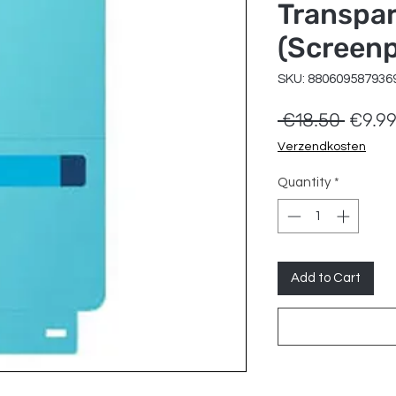
Transpa
(Screenp
SKU: 880609587936
Regul
 €18.50 
€9.9
Price
Verzendkosten
Quantity
*
Add to Cart