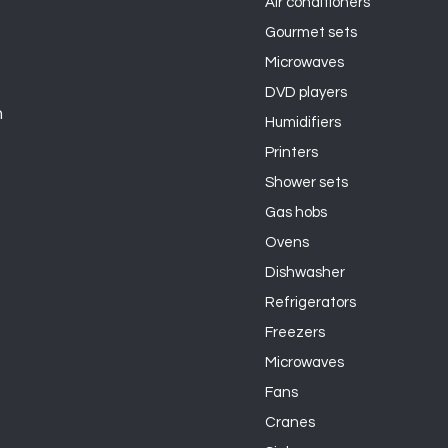
Air conditioners
Gourmet sets
Microwaves
DVD players
n
Humidifiers
Printers
Shower sets
Gas hobs
Ovens
Dishwasher
Refrigerators
Freezers
Microwaves
Fans
Cranes