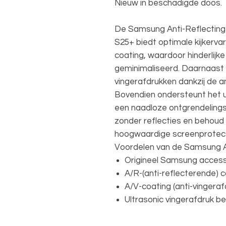
Nieuw in beschadigde doos.
De Samsung Anti-Reflecting
S25+ biedt optimale kijkervar
coating, waardoor hinderlijk
geminimaliseerd. Daarnaast
vingerafdrukken dankzij de a
Bovendien ondersteunt het 
een naadloze ontgrendelings
zonder reflecties en behoud
hoogwaardige screenprotect
Voordelen van de Samsung A
Origineel Samsung access
A/R-(anti-reflecterende) 
A/V-coating (anti-vingeraf
Ultrasonic vingerafdruk b