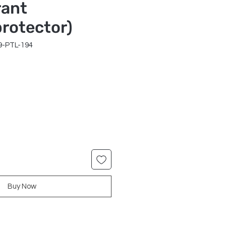
rant
rotector)
9-PTL-194
ar
Sale
9
Price
Buy Now