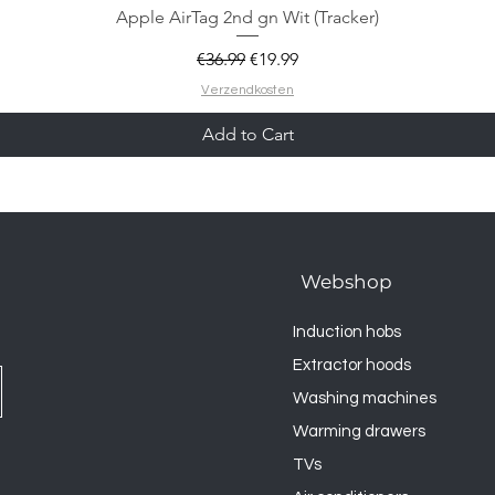
Apple AirTag 2nd gn Wit (Tracker)
Regular Price
Sale Price
€36.99
€19.99
Verzendkosten
Add to Cart
Webshop
Induction hobs
Extractor hoods
Washing machines
Warming drawers
TVs