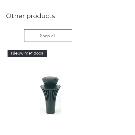
Other products
Shop all
Nieuw met doos
Nieuw met doos