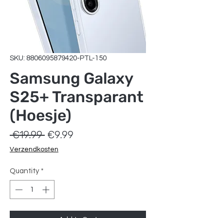
SKU: 8806095879420-PTL-150
Samsung Galaxy
S25+ Transparant
(Hoesje)
Regular
Sale
 €19.99 
€9.99
Price
Price
Verzendkosten
Quantity
*