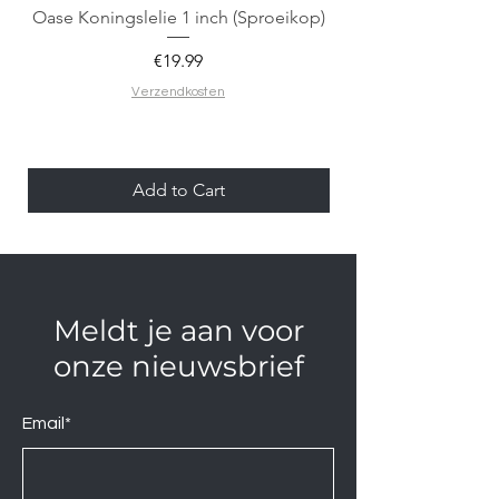
Oase Koningslelie 1 inch (Sproeikop)
Spigen EZ Fit GLAS.
Price
€19.99
Verzendkosten
Add to Cart
Meldt je aan voor
onze nieuwsbrief
Email*