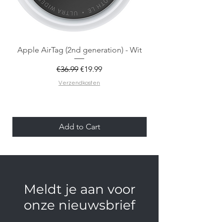
Apple AirTag (2nd generation) - Wit
Regular Price
Sale Price
€36.99
€19.99
Verzendkosten
Add to Cart
Meldt je aan voor
onze nieuwsbrief