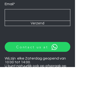
Email*
Verzend
Contact us at
Wij zijn elke Zaterdag geopend van
10:00 tot 14:00.
U kunt natuurlijk ook op afspraak op
andere momenten langskomen.
Let op
06-06-2026
zijn wij gesloten.
Induction hobs
Extractor hoods
Washing machines