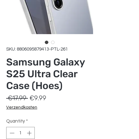
SKU: 8806095879413-PTL-261
Samsung Galaxy
S25 Ultra Clear
Case (Hoes)
Regular
Sale
 €17.99 
€9.99
Price
Price
Verzendkosten
Quantity
*