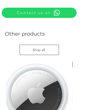
Contact us at
Other products
Shop all
Nieuw met doos