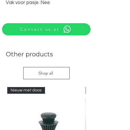
Vak voor pasje :Nee
Contact us at
Other products
Shop all
Nieuw met doos
Nieuw met doos