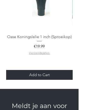
Oase Koningslelie 1 inch (Sproeikop)
Spigen EZ Fit GLAS.
Price
€19.99
Verzendkosten
Add to Cart
Meldt je aan voor