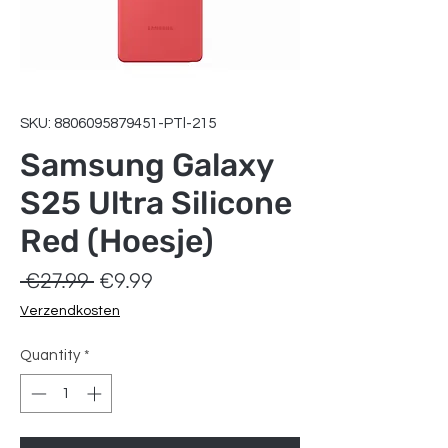
SKU: 8806095879451-PTl-215
Samsung Galaxy
S25 Ultra Silicone
Red (Hoesje)
Regular
Sale
 €27.99 
€9.99
Price
Price
Verzendkosten
Quantity
*