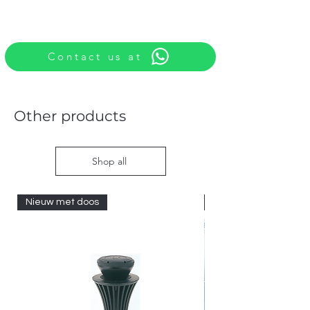
Contact us at
Other products
Shop all
Nieuw met doos
Nieuw met doos