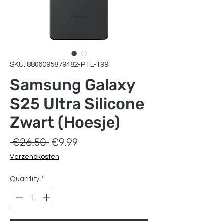
SKU: 8806095879482-PTL-199
Samsung Galaxy
S25 Ultra Silicone
Zwart (Hoesje)
Regular
Sale
 €26.50 
€9.99
Price
Price
Verzendkosten
Quantity
*