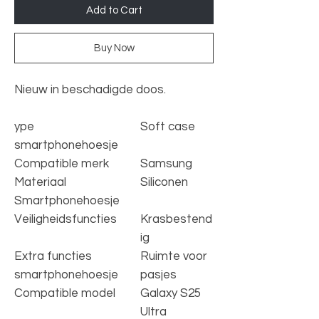
Add to Cart
Buy Now
Nieuw in beschadigde doos.
ype
Soft case
smartphonehoesje
Compatible merk
Samsung
Materiaal
Siliconen
Smartphonehoesje
Veiligheidsfuncties
Krasbestend
ig
Extra functies
Ruimte voor
smartphonehoesje
pasjes
Compatible model
Galaxy S25
Ultra