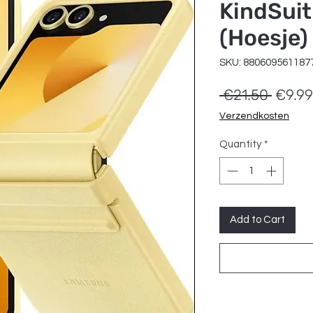
KindSuit
(Hoesje)
SKU: 880609561187
Regula
 €21.50 
€9.99
Price
Verzendkosten
Quantity
*
Add to Cart