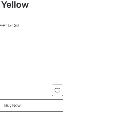
 Yellow
7-PTL-126
r
Sale
Price
Buy Now