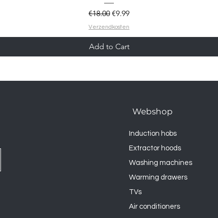
Regular Price
Sale Price
€18.00
€9.99
Verzendkosten
Add to Cart
Webshop
Induction hobs
Extractor hoods
Washing machines
Warming drawers
TVs
Air conditioners