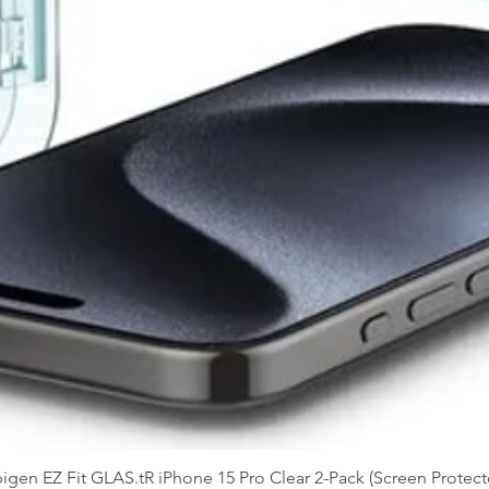
igen EZ Fit GLAS.tR iPhone 15 Pro Clear 2-Pack (Screen Protect