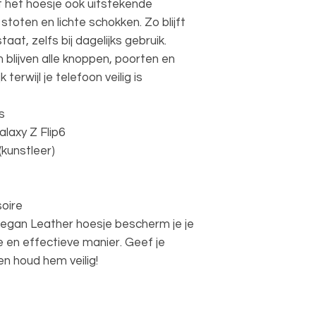
t het hoesje ook uitstekende
toten en lichte schokken. Zo blijft
taat, zelfs bij dagelijks gebruik.
blijven alle knoppen, poorten en
 terwijl je telefoon veilig is
s
laxy Z Flip6
(kunstleer)
oire
egan Leather hoesje bescherm je je
le en effectieve manier. Geef je
en houd hem veilig!