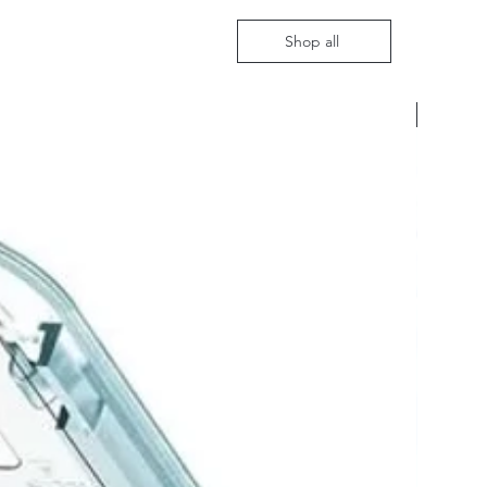
Shop all
Nieuw m