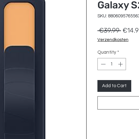
Galaxy S
SKU: 880609576556
Regul
 €39.99 
€14.
Price
Verzendkosten
Quantity
*
Add to Cart