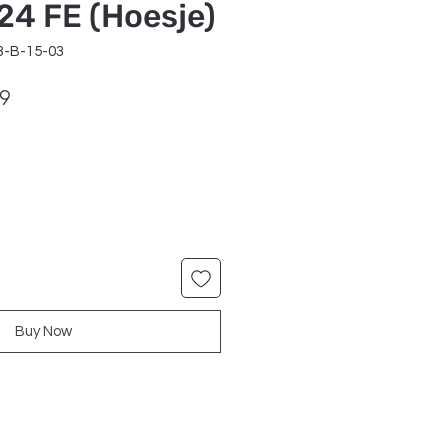
24 FE (Hoesje)
3-B-15-03
ar
Sale
99
Price
Buy Now