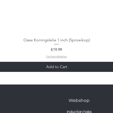
Oase Koningslelie 1 inch (Sproeikop)
Price
€19.99
Verzendkosten
Add to Cart
Webshop
Induction hobs