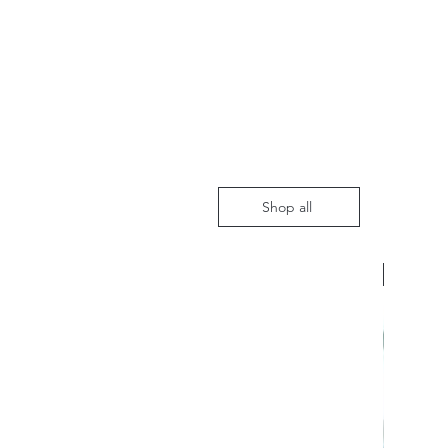
Shop all
Nieuw m