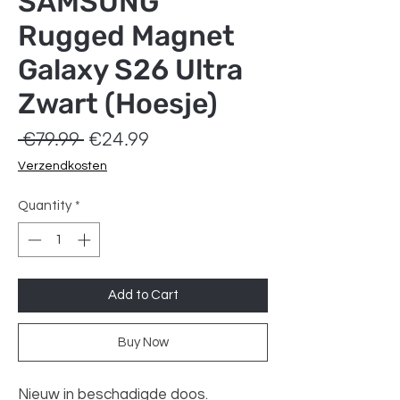
SAMSUNG
Rugged Magnet
Galaxy S26 Ultra
Zwart (Hoesje)
Regular
Sale
 €79.99 
€24.99
Price
Price
Verzendkosten
Quantity
*
Add to Cart
Buy Now
Nieuw in beschadigde doos.