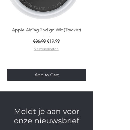
Apple AirTag 2nd gn Wit (Tracker)
Apple AirTag 2nd gen
Regular Price
Sale Price
€36.99
€19.99
Verzendkosten
Add to Cart
Meldt je aan voor
onze nieuwsbrief