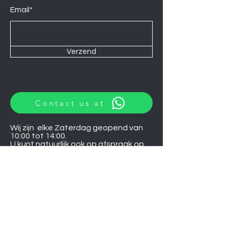
Email*
Verzend
Contact us at
Wij zijn elke Zaterdag geopend van
10:00 tot 14:00.
U kunt natuurlijk ook op afspraak op
andere momenten langskomen.
Let op
06-06-2026
zijn wij gesloten.
Induction hobs
Extractor hoods
Washing machines