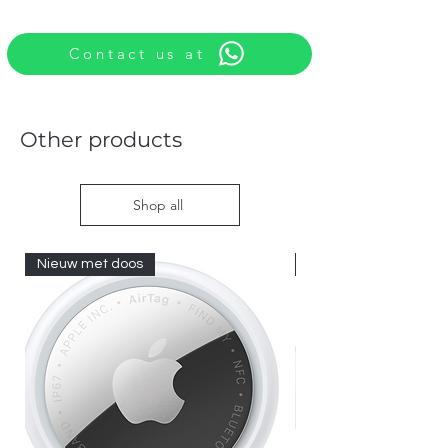
Contact us at
Other products
Shop all
Nieuw met doos
Nieuw met doos