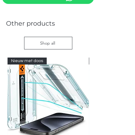
Other products
Shop all
Nieuw met doos
Nieuw met doos