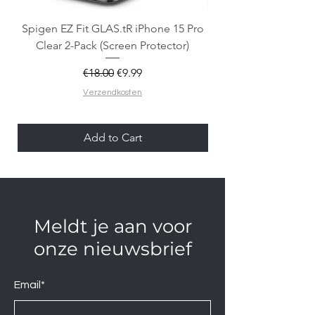
Spigen EZ Fit GLAS.tR iPhone 15 Pro
OtterBox React Mag
Clear 2-Pack (Screen Protector)
Regular Price
Sale Price
€18.00
€9.99
Verzendkosten
Add to Cart
Meldt je aan voor
onze nieuwsbrief
Email*