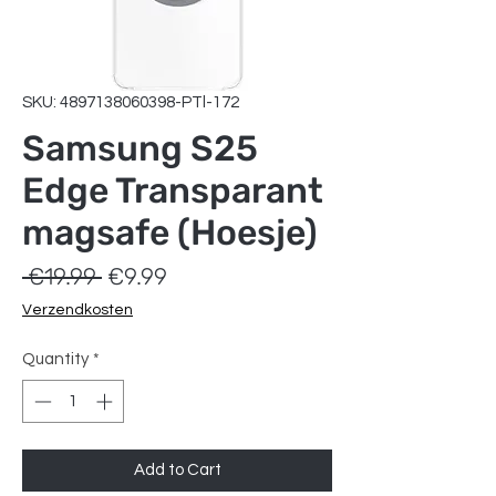
SKU: 4897138060398-PTl-172
Samsung S25
Edge Transparant
magsafe (Hoesje)
Regular
Sale
 €19.99 
€9.99
Price
Price
Verzendkosten
Quantity
*
Add to Cart