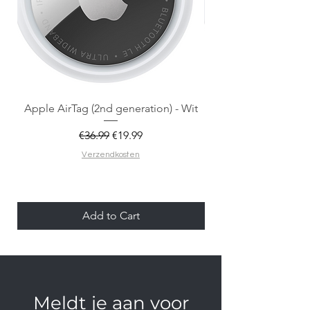
Apple AirTag (2nd generation) - Wit
Regular Price
Sale Price
€36.99
€19.99
Verzendkosten
Add to Cart
Meldt je aan voor