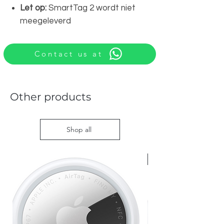
Let op:
SmartTag 2 wordt niet
meegeleverd
Contact us at
Other products
Shop all
Nieuw met doos