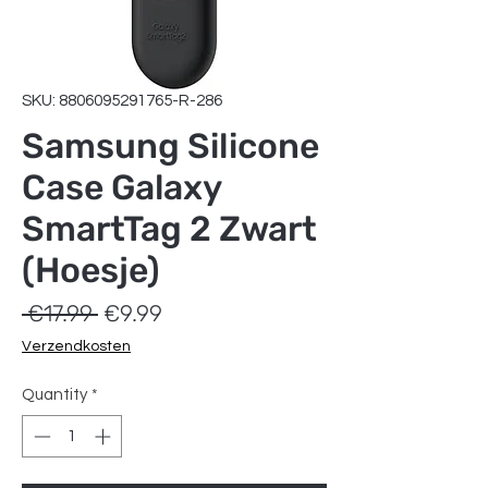
SKU: 8806095291765-R-286
Samsung Silicone
Case Galaxy
SmartTag 2 Zwart
(Hoesje)
Regular
Sale
 €17.99 
€9.99
Price
Price
Verzendkosten
Quantity
*