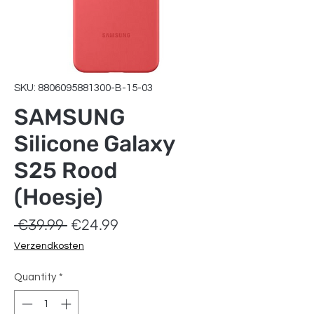
SKU: 8806095881300-B-15-03
SAMSUNG
Silicone Galaxy
S25 Rood
(Hoesje)
Regular
Sale
 €39.99 
€24.99
Price
Price
Verzendkosten
Quantity
*