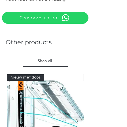
Contact us at
Other products
Shop all
Nieuw met doos
Nieuw met doos