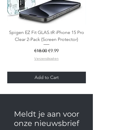
Spigen EZ Fit GLAS.tR iPhone 15 Pro
OtterBox React Mag
Clear 2-Pack (Screen Protector)
Regular Price
Sale Price
€18.00
€9.99
Verzendkosten
Add to Cart
Meldt je aan voor
onze nieuwsbrief