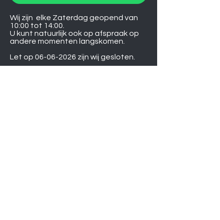
Wij zijn elke Zaterdag geopend van
10:00 tot 14:00.
U kunt natuurlijk ook op afspraak op
andere momenten langskomen.
Let op
06-06-2026
zijn wij gesloten.
Induction hobs
Extractor hoods
Washing machines
Warming drawers
TVs
Air conditioners
Gourmet sets
Microwaves
DVD players
Humidifiers