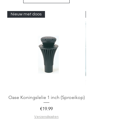
Nieuw met doos
Nieuw met doos
Oase Koningslelie 1 inch (Sproeikop)
Spigen EZ Fit GLAS.
Price
€19.99
Verzendkosten