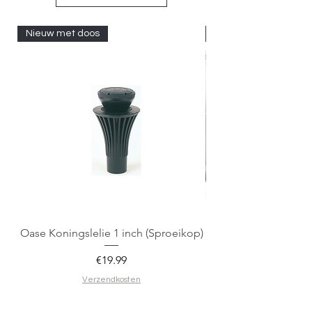
Nieuw met doos
Nieuw met doos
Oase Koningslelie 1 inch (Sproeikop)
Spigen EZ Fit GLAS.
Price
€19.99
Verzendkosten