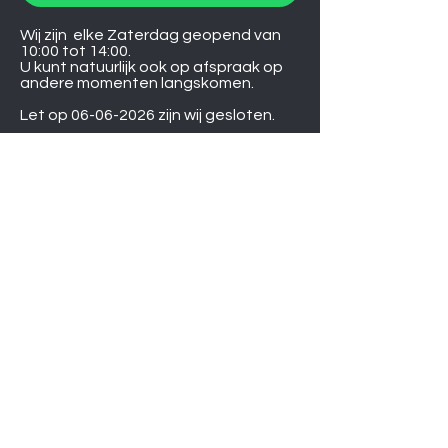
Wij zijn elke Zaterdag geopend van
10:00 tot 14:00.
U kunt natuurlijk ook op afspraak op
andere momenten langskomen.
Let op
06-06-2026
zijn wij gesloten.
Induction hobs
Extractor hoods
Washing machines
Warming drawers
TVs
Air conditioners
Gourmet sets
Microwaves
DVD players
Humidifiers
Printers