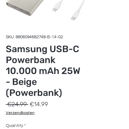
SKU: 8806094682748-B-14-02
Samsung USB-C
Powerbank
10.000 mAh 25W
- Beige
(Powerbank)
Regular
Sale
 €24.99 
€14.99
Price
Price
Verzendkosten
Quantity
*