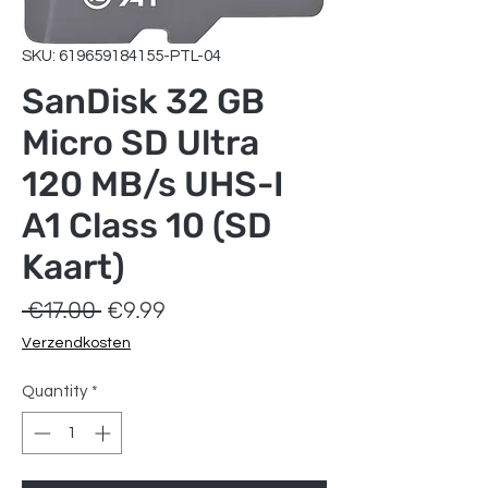
SKU: 619659184155-PTL-04
SanDisk 32 GB
Micro SD Ultra
120 MB/s UHS-I
A1 Class 10 (SD
Kaart)
Regular
Sale
 €17.00 
€9.99
Price
Price
Verzendkosten
Quantity
*