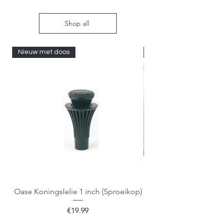
Shop all
Nieuw met doos
Nieuw met doos
Oase Koningslelie 1 inch (Sproeikop)
Spigen EZ Fit GLAS.
Price
€19.99