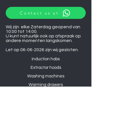
Contact us at
Wij zijn elke Zaterdag geopend van
10:00 tot 14:00.
U kunt natuurlijk ook op afspraak op
andere momenten langskomen.
Let op
06-06-2026
zijn wij gesloten.
Induction hobs
Extractor hoods
Washing machines
Warming drawers
TVs
Air conditioners
Gourmet sets
Microwaves
DVD players