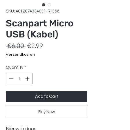
SKU: 4012074334031-R-366
Scanpart Micro
USB (Kabel)
Regular
Sale
 €6.00 
€2.99
Price
Price
Verzendkosten
Quantity
*
Add to Cart
Buy Now
Nieuw in doos.