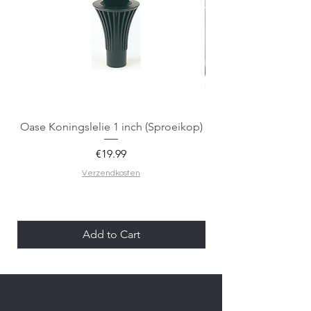
Oase Koningslelie 1 inch (Sproeikop)
Spigen EZ Fit GLAS.
Price
€19.99
Verzendkosten
Add to Cart