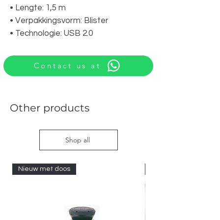
• Lengte: 1,5 m
• Verpakkingsvorm: Blister
• Technologie: USB 2.0
Contact us at
Other products
Shop all
Nieuw met doos
Nieuw met doos