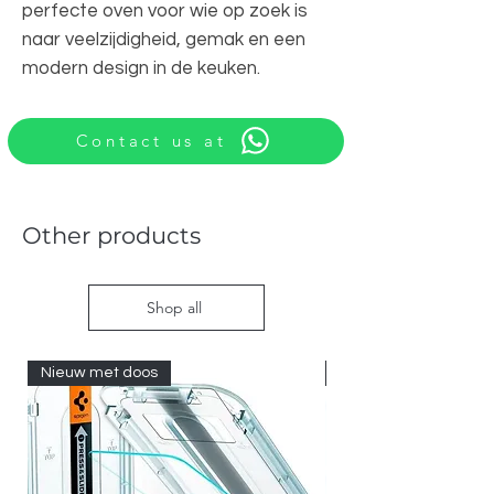
perfecte oven voor wie op zoek is
naar veelzijdigheid, gemak en een
modern design in de keuken.
Contact us at
Other products
Shop all
Nieuw met doos
Nieuw met doos