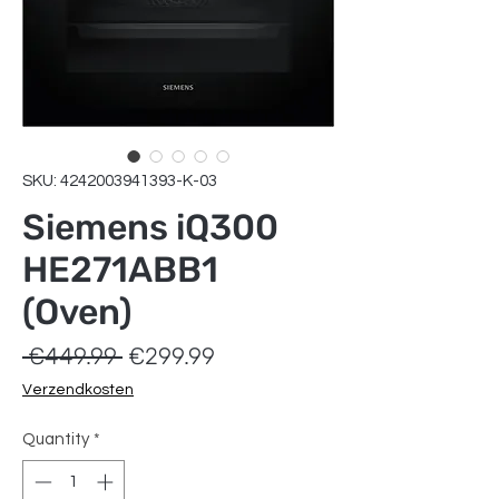
SKU: 4242003941393-K-03
Siemens iQ300
HE271ABB1
(Oven)
Regular
Sale
 €449.99 
€299.99
Price
Price
Verzendkosten
Quantity
*