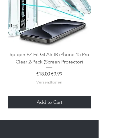
Spigen EZ Fit GLAS.tR iPhone 15 Pro
OtterBox React Mag
Clear 2-Pack (Screen Protector)
Regular Price
Sale Price
€18.00
€9.99
Verzendkosten
Add to Cart