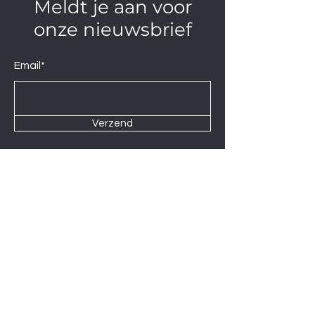
Meldt je aan voor
onze nieuwsbrief
Email*
Verzend
Contact us at
Wij zijn elke Zaterdag geopend van
10:00 tot 14:00.
U kunt natuurlijk ook op afspraak op
andere momenten langskomen.
Let op
06-06-2026
zijn wij gesloten.
Induction hobs