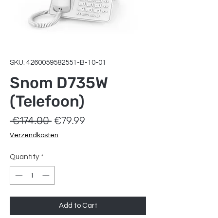
SKU: 4260059582551-B-10-01
Snom D735W
(Telefoon)
Regular
Sale
 €174.00 
€79.99
Price
Price
Verzendkosten
Quantity
*
Add to Cart