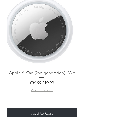
Apple AirTag (2nd generation) - Wit
Regular Price
Sale Price
€36.99
€19.99
Verzendkosten
Add to Cart