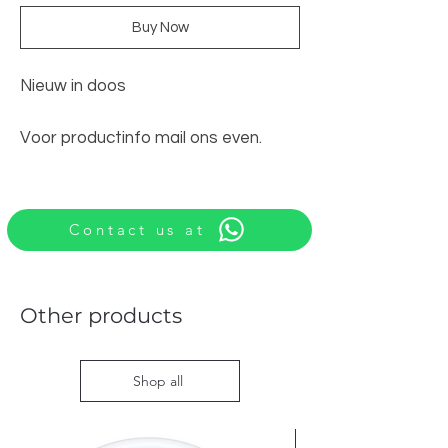
Buy Now
Nieuw in doos
Voor productinfo mail ons even.
Contact us at
Other products
Shop all
Nieuw met doos