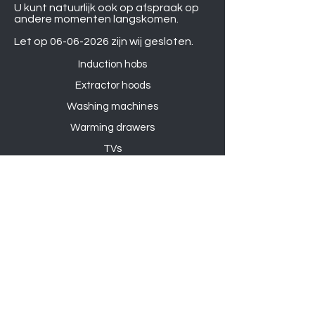
U kunt natuurlijk ook op afspraak op
andere momenten langskomen.
Let op
06-06-2026
zijn wij gesloten.
Induction hobs
Extractor hoods
Washing machines
Warming drawers
TVs
Air conditioners
Gourmet sets
Microwaves
DVD players
Humidifiers
Printers
Shower sets