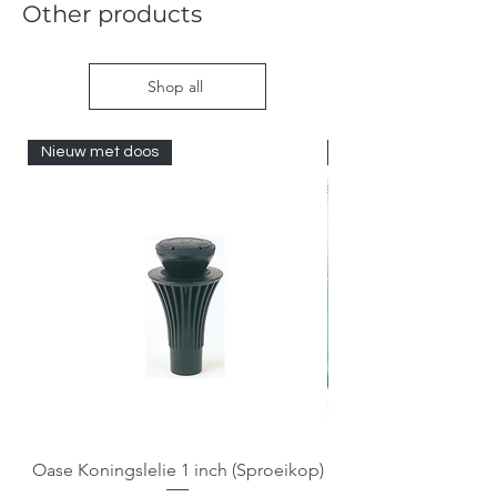
Other products
Shop all
Nieuw met doos
Nieuw met doos
Oase Koningslelie 1 inch (Sproeikop)
Spigen EZ Fit GLAS.