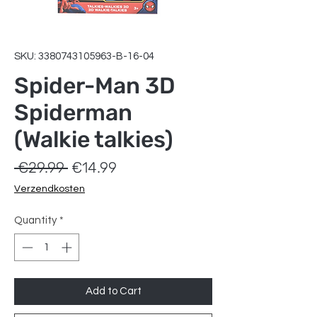
SKU: 3380743105963-B-16-04
Spider-Man 3D
Spiderman
(Walkie talkies)
Regular
Sale
 €29.99 
€14.99
Price
Price
Verzendkosten
Quantity
*
Add to Cart