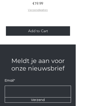
Price
€19.99
Verzendkosten
Add to Cart
Meldt je aan voor
onze nieuwsbrief
Email*
Verzend