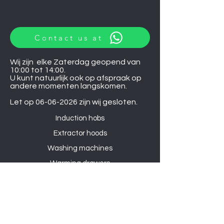
Contact us at
Wij zijn elke Zaterdag geopend van
10:00 tot 14:00.
U kunt natuurlijk ook op afspraak op
andere momenten langskomen.
Let op
06-06-2026
zijn wij gesloten.
Induction hobs
Extractor hoods
Washing machines
Warming drawers
TVs
Air conditioners
Gourmet sets
Microwaves