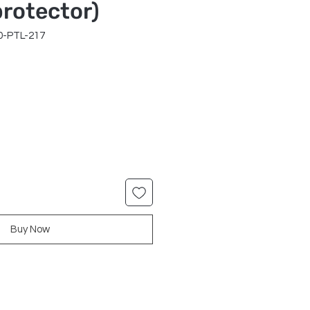
rotector)
0-PTL-217
r
Sale
Price
Buy Now