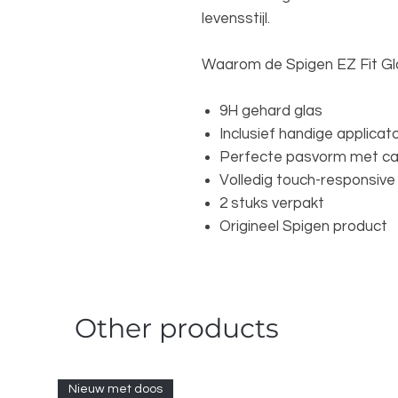
levensstijl.
Waarom de Spigen EZ Fit Gla
9H gehard glas
Inclusief handige applicat
Perfecte pasvorm met c
Volledig touch-responsive
2 stuks verpakt
Origineel Spigen product
Other products
Nieuw met doos