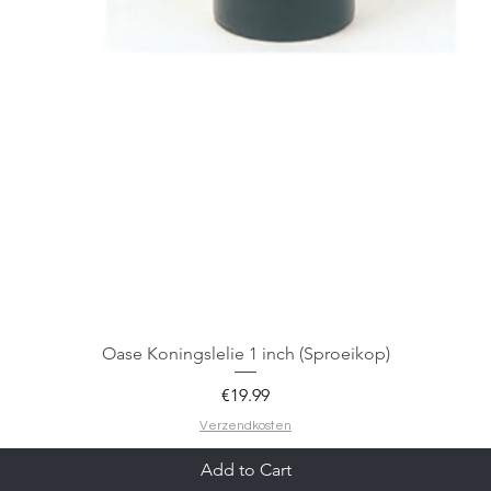
Oase Koningslelie 1 inch (Sproeikop)
Price
€19.99
Verzendkosten
Add to Cart