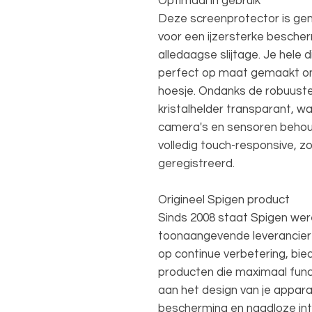
Optimaal in gebruik
Deze screenprotector is gem
voor een ijzersterke besche
alledaagse slijtage. Je hele di
perfect op maat gemaakt om 
hoesje. Ondanks de robuuste
kristalhelder transparant, wa
camera's en sensoren behoude
volledig touch-responsive, zo
geregistreerd.
Origineel Spigen product
Sinds 2008 staat Spigen wer
toonaangevende leverancier
op continue verbetering, bi
producten die maximaal funct
aan het design van je apparaa
bescherming en naadloze inte