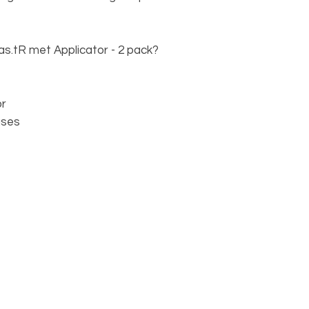
s.tR met Applicator - 2 pack?
or
ases