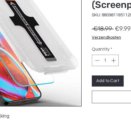
(Screenp
SKU: 880981185112
Regula
 €18.99 
€9.99
Price
Verzendkosten
Quantity
*
Add to Cart
king