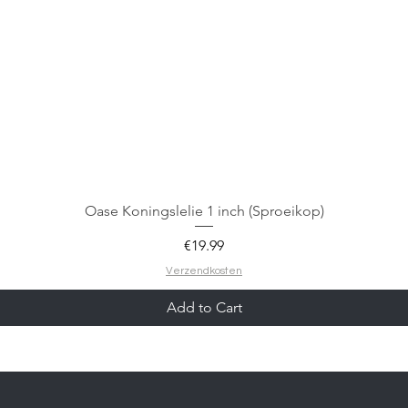
Oase Koningslelie 1 inch (Sproeikop)
Price
€19.99
Verzendkosten
Add to Cart