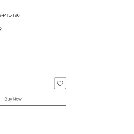
9-PTL-196
ar
Sale
9
Price
Buy Now