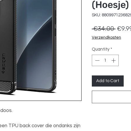
(Hoesje)
SKU: 880997123682
Regul
 €34.00 
€9.9
Price
Verzendkosten
Quantity
*
Add to Cart
 doos.
en TPU back cover die ondanks zijn