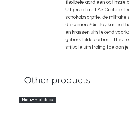
flexibele aard een optimale 
Uitgerust met Air Cushion te
schokabsorptie, de militaire
de camera/display kan het ho
en krassen uitstekend voork
geborstelde carbon effect e
stijlvolle uitstraling toe aan j
Other products
Nieuw met doos