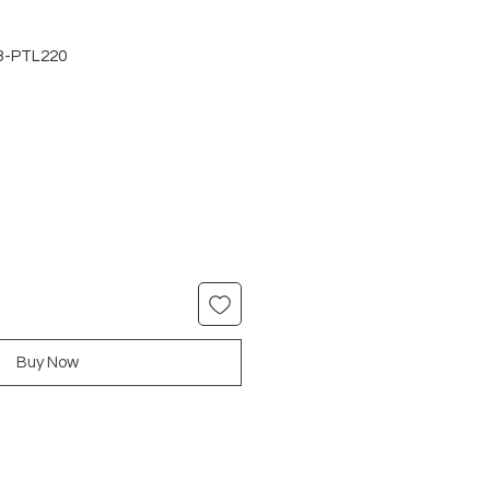
3-PTL220
r
Sale
Price
Buy Now