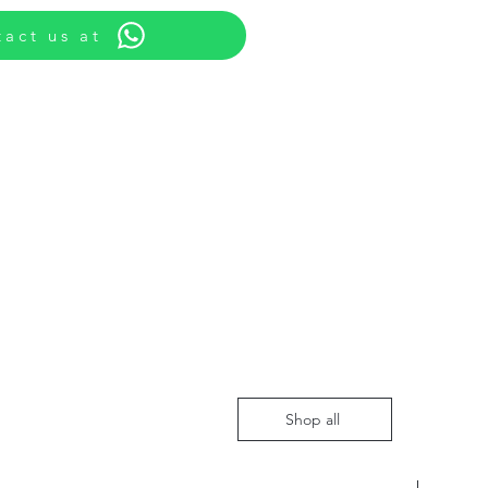
act us at
Shop all