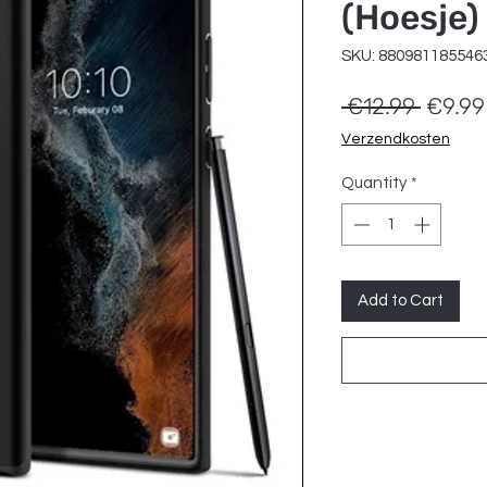
(Hoesje)
SKU: 880981185546
Regula
 €12.99 
€9.99
Price
Verzendkosten
Quantity
*
Add to Cart