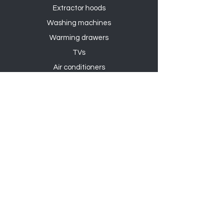
Extractor hoods
Washing machines
Warming drawers
TVs
Air conditioners
Gourmet sets
Microwaves
DVD players
Humidifiers
Printers
Shower sets
Gas hobs
Ovens
Dishwasher
Refrigerators