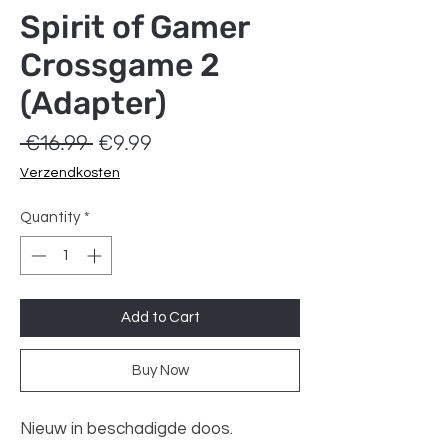
Spirit of Gamer
Crossgame 2
(Adapter)
Regular
Sale
 €16.99 
€9.99
Price
Price
Verzendkosten
Quantity
*
Add to Cart
Buy Now
Nieuw in beschadigde doos.