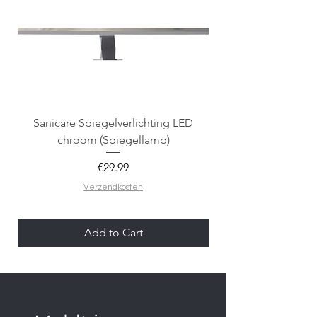
Sanicare Spiegelverlichting LED
Oase Koningslelie 1 
chroom (Spiegellamp)
Price
€29.99
Verzendkosten
Add to Cart