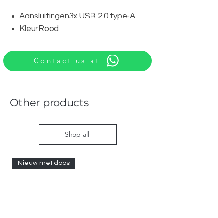
Aansluitingen3x USB 2.0 type-A
KleurRood
Contact us at
Other products
Shop all
Nieuw met doos
Nieuw met doos