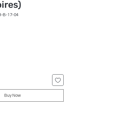
ires)
3-B-17-04
ale
rice
Buy Now