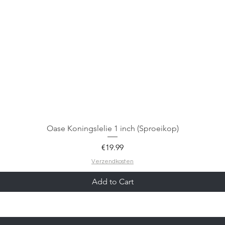
Oase Koningslelie 1 inch (Sproeikop)
Price
€19.99
Verzendkosten
Add to Cart