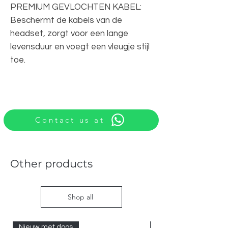
PREMIUM GEVLOCHTEN KABEL:
Beschermt de kabels van de
headset, zorgt voor een lange
levensduur en voegt een vleugje stijl
toe.
Contact us at
Other products
Shop all
Nieuw met doos
Nieuw met doos