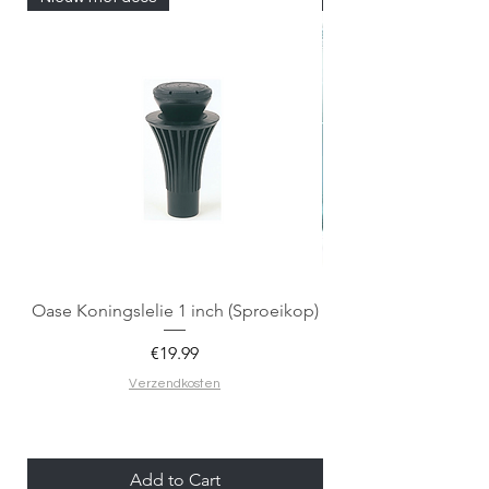
Oase Koningslelie 1 inch (Sproeikop)
Spigen EZ Fit GLAS.
Price
€19.99
Verzendkosten
Add to Cart