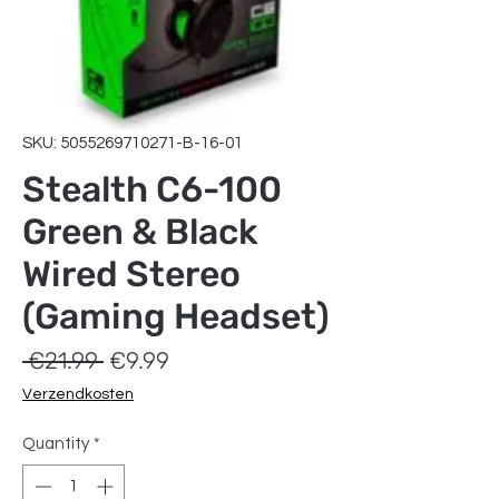
SKU: 5055269710271-B-16-01
Stealth C6-100
Green & Black
Wired Stereo
(Gaming Headset)
Regular
Sale
 €21.99 
€9.99
Price
Price
Verzendkosten
Quantity
*