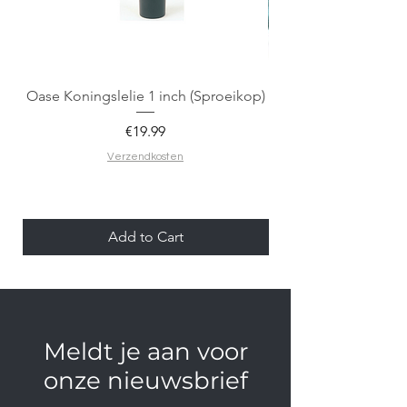
Oase Koningslelie 1 inch (Sproeikop)
Spigen EZ Fit GLAS.
Price
€19.99
Verzendkosten
Add to Cart
Meldt je aan voor
onze nieuwsbrief