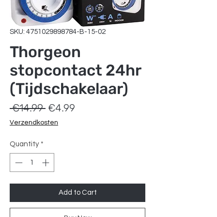
SKU: 4751029898784-B-15-02
Thorgeon
stopcontact 24hr
(Tijdschakelaar)
Regular
Sale
 €14.99 
€4.99
Price
Price
Verzendkosten
Quantity
*
Add to Cart