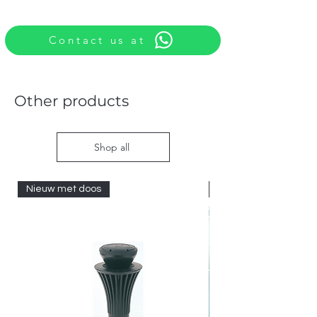
Contact us at
Other products
Shop all
Nieuw met doos
Nieuw met doos