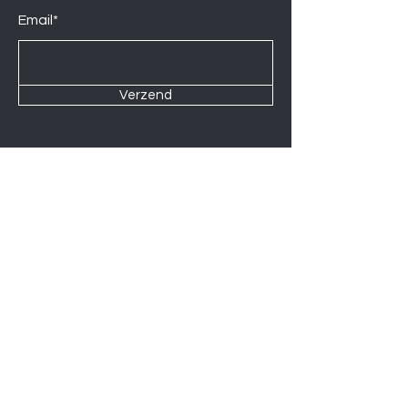
Email*
Verzend
Contact us at
Wij zijn elke Zaterdag geopend van
10:00 tot 14:00.
U kunt natuurlijk ook op afspraak op
andere momenten langskomen.
Let op
06-06-2026
zijn wij gesloten.
Induction hobs
Extractor hoods
Washing machines