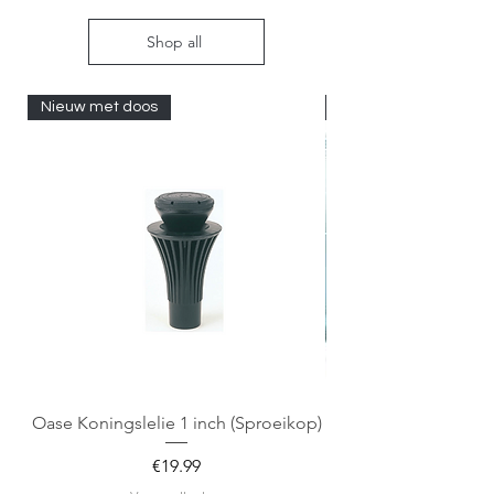
Shop all
Nieuw met doos
Nieuw met doos
Oase Koningslelie 1 inch (Sproeikop)
Spigen EZ Fit GLAS.
Price
€19.99