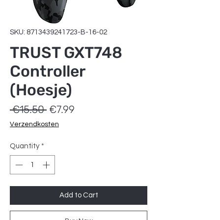
SKU: 8713439241723-B-16-02
TRUST GXT748
Controller
(Hoesje)
Regular
Sale
 €15.50 
€7.99
Price
Price
Verzendkosten
Quantity
*
Add to Cart