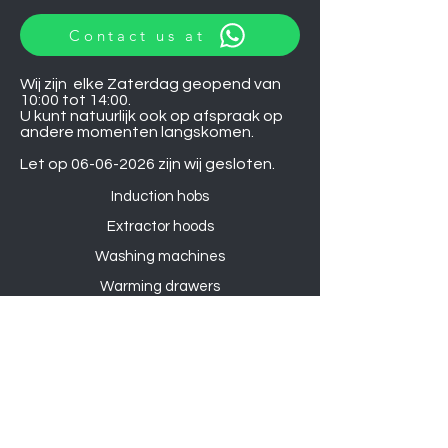
Contact us at
Wij zijn elke Zaterdag geopend van
10:00 tot 14:00.
U kunt natuurlijk ook op afspraak op
andere momenten langskomen.
Let op
06-06-2026
zijn wij gesloten.
Induction hobs
Extractor hoods
Washing machines
Warming drawers
TVs
Air conditioners
Gourmet sets
Microwaves
DVD players