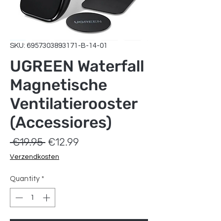
SKU: 6957303893171-B-14-01
UGREEN Waterfall
Magnetische
Ventilatierooster
(Accessiores)
Regular
Sale
 €19.95 
€12.99
Price
Price
Verzendkosten
Quantity
*