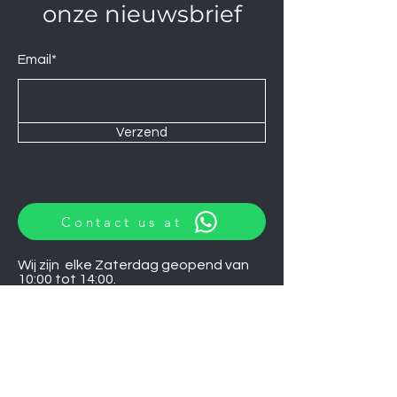
onze nieuwsbrief
Email*
Verzend
Contact us at
Wij zijn elke Zaterdag geopend van
10:00 tot 14:00.
U kunt natuurlijk ook op afspraak op
andere momenten langskomen.
Let op
06-06-2026
zijn wij gesloten.
Induction hobs
Extractor hoods