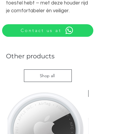
toestel hebt – met deze houder rijd
je comfortabeler én veiliger.
Contact us at
Other products
Shop all
Nieuw met doos