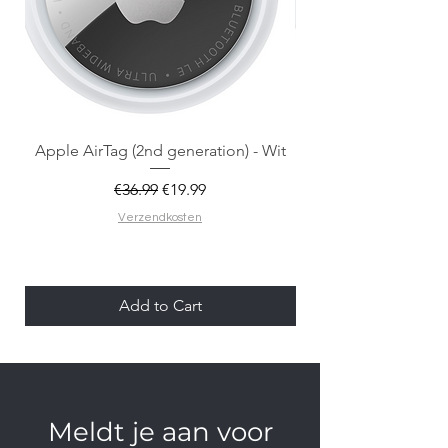
Apple AirTag (2nd generation) - Wit
Regular Price
Sale Price
€36.99
€19.99
Verzendkosten
Add to Cart
Meldt je aan voor