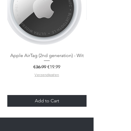
Apple AirTag (2nd generation) - Wit
Regular Price
Sale Price
€36.99
€19.99
Verzendkosten
Add to Cart