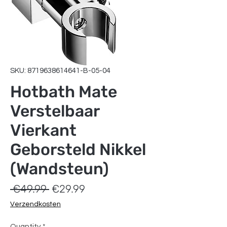
SKU: 8719638614641-B-05-04
Hotbath Mate
Verstelbaar
Vierkant
Geborsteld Nikkel
(Wandsteun)
Regular
Sale
 €49.99 
€29.99
Price
Price
Verzendkosten
Quantity
*