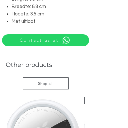
Breedte: 8.8 cm
Hoogte: 3.5 cm
Met uitlaat
Contact us at
Other products
Shop all
Nieuw met doos