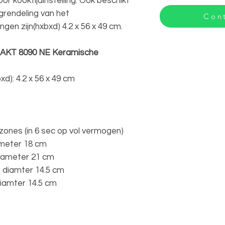
or kooktijdinstelling. Ook beschikt
grendeling van het
Cont
gen zijn(hxbxd) 4.2 x 56 x 49 cm.
l AKT 8090 NE Keramische
d): 4.2 x 56 x 49 cm
zones (in 6 sec op vol vermogen)
ameter 18 cm
diameter 21 cm
 diamter 14.5 cm
diamter 14.5 cm