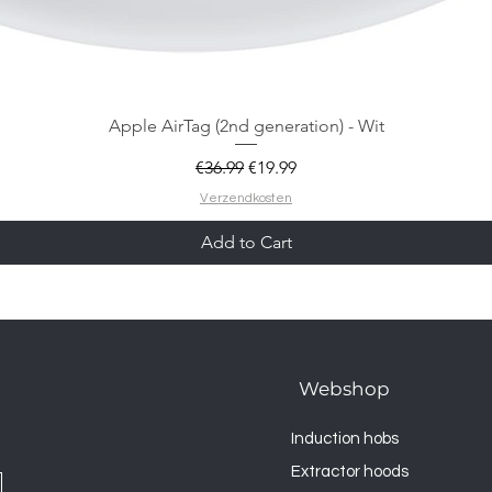
Apple AirTag (2nd generation) - Wit
Regular Price
Sale Price
€36.99
€19.99
Verzendkosten
Add to Cart
Webshop
Induction hobs
Extractor hoods