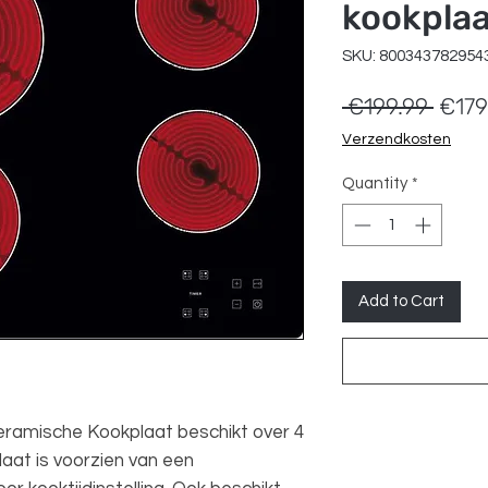
kookplaa
SKU: 800343782954
Regul
 €199.99 
€179
Price
Verzendkosten
Quantity
*
Add to Cart
eramische Kookplaat beschikt over 4
aat is voorzien van een