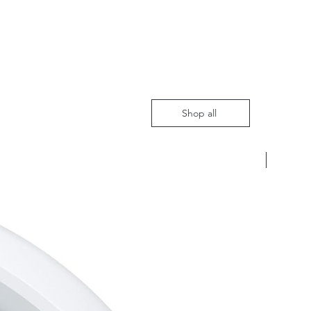
Shop all
Nieuw m