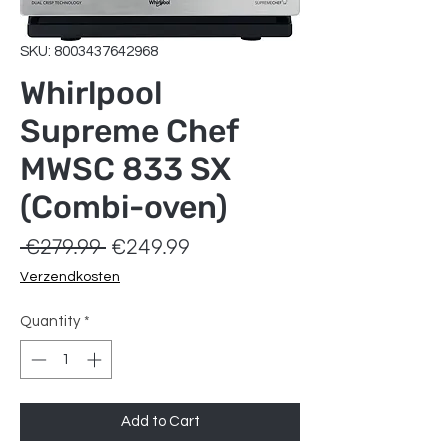
SKU: 8003437642968
Whirlpool
Supreme Chef
MWSC 833 SX
(Combi-oven)
Regular
Sale
 €279.99 
€249.99
Price
Price
Verzendkosten
Quantity
*
Add to Cart