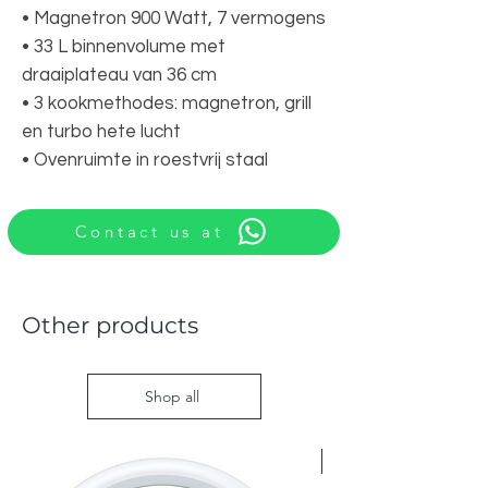
• Magnetron 900 Watt, 7 vermogens
• 33 L binnenvolume met
draaiplateau van 36 cm
• 3 kookmethodes: magnetron, grill
en turbo hete lucht
• Ovenruimte in roestvrij staal
Contact us at
Other products
Shop all
Nieuw met doos