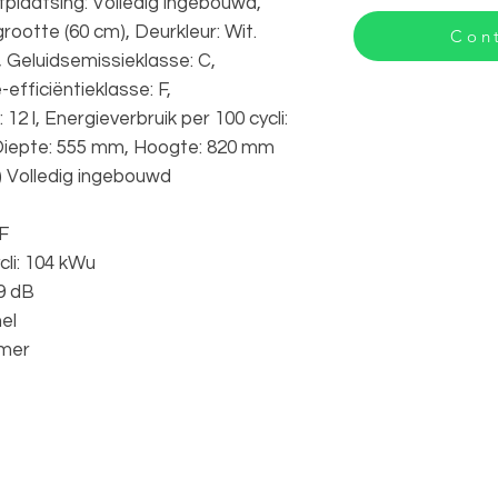
plaatsing: Volledig ingebouwd,
rootte (60 cm), Deurkleur: Wit.
Cont
, Geluidsemissieklasse: C,
efficiëntieklasse: F,
2 l, Energieverbruik per 100 cycli:
Diepte: 555 mm, Hoogte: 820 mm
) Volledig ingebouwd
 F
cli: 104 kWu
9 dB
el
imer