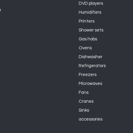
DVD players
n
Humidifiers
Printers
Shower sets
Gas hobs
Ovens
Dishwasher
Refrigerators
Freezers
Microwaves
Fans
Cranes
Sinks
accessories