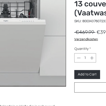
13 couve
(Vaatwas
SKU: 800343760723
Regu
 €469.99 
€39
Pric
Verzendkosten
Quantity
*
Add to Cart