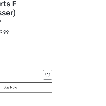
rts F
ser)
3
lar
Sale
9.99
e
Price
Buy Now