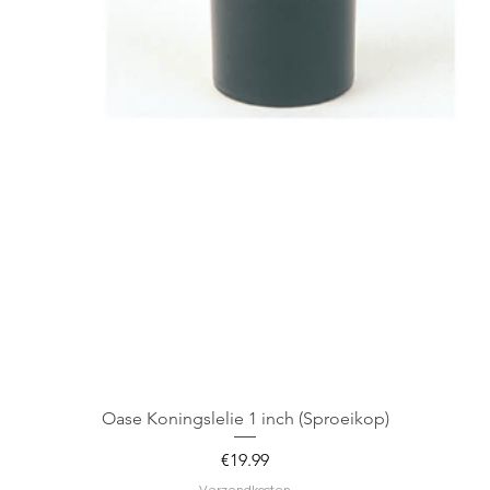
Oase Koningslelie 1 inch (Sproeikop)
Price
€19.99