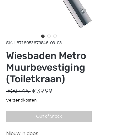
SKU: 8718053679846-03-03
Wiesbaden Metro
Muurbevestiging
(Toiletkraan)
Regular
Sale
 €60.45 
€39.99
Price
Price
Verzendkosten
Out of Stock
Nieuw in doos.