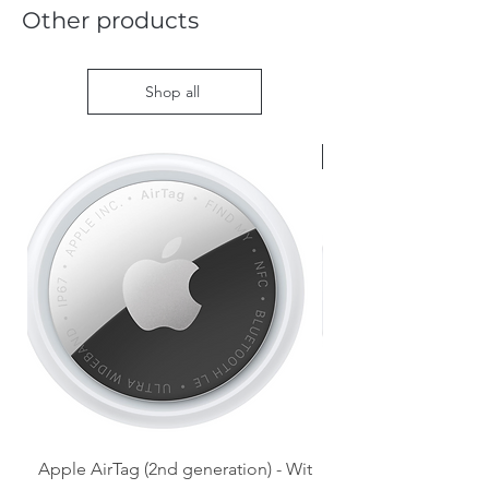
Other products
Shop all
Nieuw met doos
Apple AirTag (2nd generation) - Wit