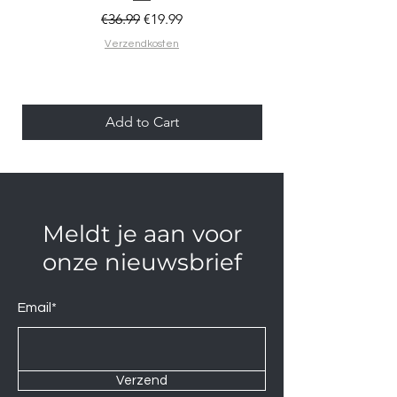
Regular Price
Sale Price
€36.99
€19.99
Verzendkosten
Add to Cart
Meldt je aan voor
onze nieuwsbrief
Email*
Verzend